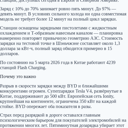
станций, доступных сегодня в Европе и Северной Америке.
Заряд с 10% до 70% занимает ровно пять минут. До 97% —
девять минут. В условиях сильного холода ни одна совместимая
модель не требует более 12 минут на полный цикл зарядки.
Станции оснащены зарядными пистолетами с жидкостным
охлаждением и Т-образным навесным каналом — планировка
намеренно повторяет привычную геометрию АЗС. Стоимость
зарядки на тестовой точке в Шэньчжэне составляет около 1,3
доллара за кВт·ч, полный заряд обходится примерно в 15
долларов.
По состоянию на 5 марта 2026 года в Китае работают 4239
станций Flash Charging.
Почему это важно
Разрыв в скорости зарядки между BYD и ближайшими
конкурентами огромен. Супerzарядки Tesla V4, развёрнутые в
Китае, поддерживают до 500 кВт. Европейская сеть Ionity,
крупнейшая на континенте, ограничена 350 кВт на каждой
стойке. BYD опережает оба показателя в разы.
Страх перед разрядкой в дороге оставался главным
психологическим барьером для покупателей электромобилей на
протяжении многих лет. Пятиминутная дозарядка убирает этот