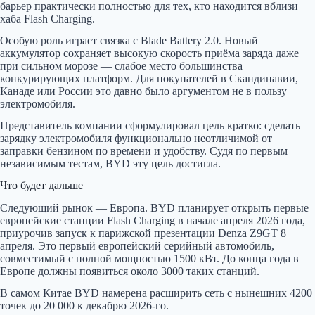
барьер практически полностью для тех, кто находится вблизи
хаба Flash Charging.
Особую роль играет связка с Blade Battery 2.0. Новый
аккумулятор сохраняет высокую скорость приёма заряда даже
при сильном морозе — слабое место большинства
конкурирующих платформ. Для покупателей в Скандинавии,
Канаде или России это давно было аргументом не в пользу
электромобиля.
Представитель компании сформулировал цель кратко: сделать
зарядку электромобиля функционально неотличимой от
заправки бензином по времени и удобству. Судя по первым
независимым тестам, BYD эту цель достигла.
Что будет дальше
Следующий рынок — Европа. BYD планирует открыть первые
европейские станции Flash Charging в начале апреля 2026 года,
приурочив запуск к парижской презентации Denza Z9GT 8
апреля. Это первый европейский серийный автомобиль,
совместимый с полной мощностью 1500 кВт. До конца года в
Европе должны появиться около 3000 таких станций.
В самом Китае BYD намерена расширить сеть с нынешних 4200
точек до 20 000 к декабрю 2026-го.