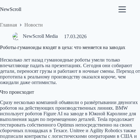
Перейти
к
NewScroll
сути
Главная
Новости
NewScroll Media
17.03.2026
Роботы-гуманоиды входят в цеха: что меняется на заводах
Несколько лет назад гуманоидные роботы умели только
впечатляюще падать на презентациях. Сегодня они собирают
детали, переносят грузы и работают в ночные смены. Переход от
прототипа к реальному производству оказался короче, чем
ожидали даже оптимисты.
Что происходит
Сразу несколько компаний объявили о развёртывании двуногих
роботов на действующих производственных линиях. BMW
использует роботов Figure AI на заводе в Южной Каролине для
выполнения задач по перемещению деталей. Tesla продолжает
тестировать собственного Optimus непосредственно на своих
сборочных площадках в Техасе. Unitree и Agility Robotics также
подписали контракты с логистическими операторами в США и