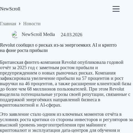
Перейти
к
NewScroll
сути
Главная
Новости
NewScroll Media
24.03.2026
Revolut сообщил о рисках из‑за энергоемких AI и крипто
на фоне роста прибыли
Британская финтех‑компания Revolut опубликовала годовой
отчёт за 2025 год с заметным ростом прибыли и
предупреждением о новых рыночных рисках. Компания
зафиксировала увеличение прибыли на 57 процентов и рост
выручки на 46 процентов, а также расширение клиентской базы
до более чем 68 миллионов пользователей. При этом Revolut
выделила потенциальные угрозы своей репутации, связанные с
поддержкой энергоёмких направлений бизнеса в
криптовалютной и AI‑сферах.
Это заявление стало одним из ключевых моментов отчёта в
условиях роста критики со стороны инвесторов и регуляторов за
высокий уровень энергопотребления при майнинге
криптовалют и эксплуатации дата‑центров для обучения и