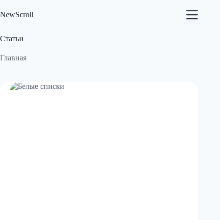
Перейти
к
NewScroll
сути
Статьи
Главная